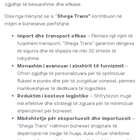
zgjidhje të besueshme dhe efikase.
Disa nga mënyrat se si “
Shega Trans”
kontribuon në
rritjen e bizneseve, përfshijnë:
Import dhe transport efikas
– Përmes një rrjeti të
fuqishëm transporti, “Shega Trans” garanton dërgesa
të sigurta dhe të shpejta në mbi 30 shtete të
ndryshme.
Menaxhim i avancuar i zinxhirit të furnizimit
–
Ofron zgjidhje të personalizuara për të optimizuar
flukset e punës dhe për të zvogëluar vonesat, përmes
marrëveshjeve të dedikuara të logjistikës.
Reduktim i kostove logjistike
– Shfrytëzon rrugë
më efektive dhe strategji të zgjuara për të minimizuar
shpenzimet për bizneset.
Mbështetje për eksportuesit dhe importuesit
–
“Shega Trans” ndihmon bizneset shqiptare të
depërtojnë në tregje të huaja, duke ofruar shërbime