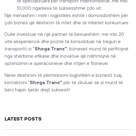
të specializuara për transport ndërkombëtar, me mbi
10,000 ngarkesa të suksesshme çdo vit.
Një menaxhim i mirë i logjistikës është i domosdoshëm për
çdo biznes që dëshiron të rritet dhe të mbetet konkurrues.
Duke investuar në një partner të besueshëm. me mbi 20
vite eksperiencë dhe pozitë të konsoliduar në tregun e
transportit si “
Shega Trans”
, bizneset mund të përfitojnë
nga shërbime efikase dhe inovative që ndihmojnë në
optimizimin e operacioneve dhe rritjen e fitimeve.
Nëse dëshironi të përmirësoni logjistikën e biznesit tuaj,
kontaktoni “
Shega Trans”
për të zbuluar se si mund të
bëni hapin tjetër drejt suksesit!
LATEST POSTS