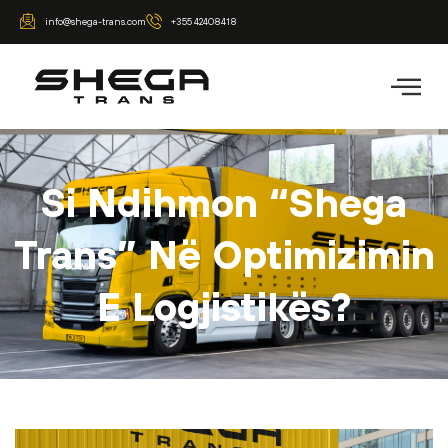
info@shega-trans.com
+355 42408418
Si Ndihmon “Shega
Trans” Në Optimizimin
E Logjistikës?